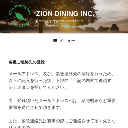
コ
ン
ZION DINING INC.
テ
Creativity doesn't need limits.
ン
ツ
へ
メニュー
ス
キ
ッ
各種ご連絡先の登録
プ
メールアドレス、及び、緊急連絡先の登録を行うため、
以下に記入を行った後、下部の「上記の内容で送信す
る」ボタンを押してください。
尚、登録頂いたメールアドレスへは、給与明細など重要
書類を送付させて頂きます。
また、緊急連絡先は有事の際にご連絡させて頂く先とな
りますので、